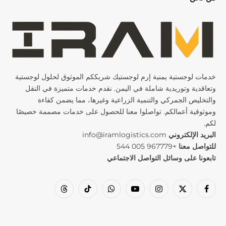
خدمات لوجستية يمنية إرم لوجستيك شريككم الموثوق لحلول لوجستية
وتعاقدية وتوريدية شاملة في اليمن. نقدم خدمات متميزة في النقل
والتخليص الجمركي والتنمية الزراعية وغيرها، مما يضمن كفاءة
وموثوقية أعمالكم. تواصلوا معنا للحصول على خدمات مصممة خصيصًا
لكم.
البريد الإلكتروني
info@iramlogistics.com
للتواصل معنا
+967779 005 544
تابعونا على وسائل التواصل الاجتماعي
فيسبوك
X
الانستغرام
يوتيوب
واتساب
تيكتوك
الخيوط
(تويتر)